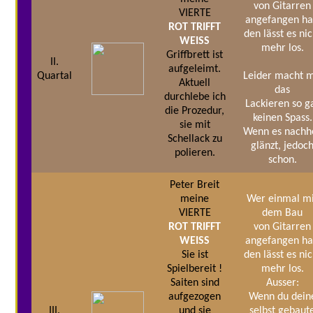
von Gitarren
VIERTE
angefangen ha
ROT TRIFFT
den lässt es nic
WEISS
mehr los.
Griffbrett ist
II.
aufgeleimt.
Quartal
Leider macht m
Aktuell
das
durchlebe ich
Lackieren so g
die Prozedur,
keinen Spass.
sie mit
Wenn es nachh
Schellack zu
glänzt, jedoc
polieren.
schon.
Peter Breit
meine
Wer einmal m
VIERTE
dem Bau
ROT TRIFFT
von Gitarren
WEISS
angefangen ha
Sie ist
den lässt es nic
Spielbereit !
mehr los.
Saiten sind
Ausser:
aufgezogen
Wenn du dein
III.
und sie
selbst gebaut