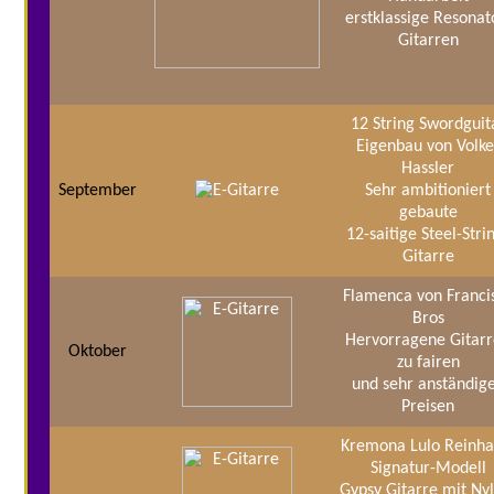
erstklassige Resonat
Gitarren
12 String Swordguit
Eigenbau von Volke
Hassler
September
Sehr ambitioniert
gebaute
12-saitige Steel-Stri
Gitarre
Flamenca von Franci
Bros
Hervorragene Gitar
Oktober
zu fairen
und sehr anständig
Preisen
Kremona Lulo Reinha
Signatur-Modell
Gypsy Gitarre mit Ny