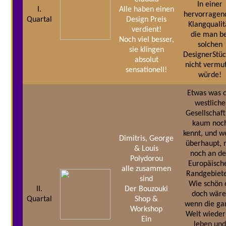
In einer
I.
Alle haben einen
hervorragen
Quartal
Design Preis
Klangqualit
verdient!
die man be
Noch viel besser,
solchen
sie klingen
DesignerStü
absolut
nicht vermu
sensationell!
würde!
Etwas was d
westliche
Gesellschaft
kaum noc
kennt, und 
Dimitris, George
überhaupt, 
& Louis
noch an d
Polydorou
Europäisch
alle zusammen
Randgebiet
sind
Wie schön 
II.
Der Bouzouki
doch wäre
Quartal
Shop &
wenn die ga
Workshop
Welt wieder
Ein
leben un