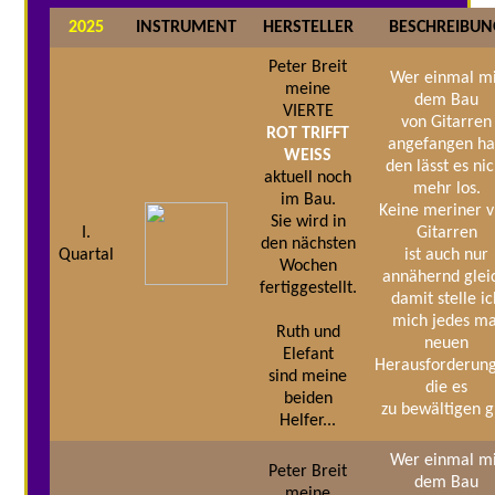
2025
INSTRUMENT
HERSTELLER
BESCHREIBUN
Peter Breit
Wer einmal m
meine
dem Bau
VIERTE
von Gitarren
ROT TRIFFT
angefangen ha
WEISS
den lässt es nic
aktuell noch
mehr los.
im Bau.
Keine meriner v
Sie wird in
I.
Gitarren
den nächsten
Quartal
ist auch nur
Wochen
annähernd glei
fertiggestellt.
damit stelle i
mich jedes ma
Ruth und
neuen
Elefant
Herausforderun
sind meine
die es
beiden
zu bewältigen gi
Helfer...
Wer einmal m
Peter Breit
dem Bau
meine