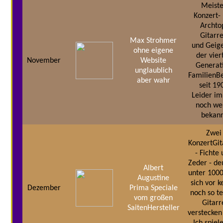
Meist
Konzert-
Archto
Gitarr
Max Strohmer
und Geige
ohne eigene
der vier
November
Website
Generat
unglaublich
FamilienBe
aber wahr
seit 19
Leider i
noch we
bekan
Zwei
KonzertGit
- Fichte
Zeder - de
Albert
unter 1000
Augustine
sich vor k
Dezember
Prima Speciale
noch so t
vom großen
Gitarr
SaitenHersteller
verstecken
Ich spiele