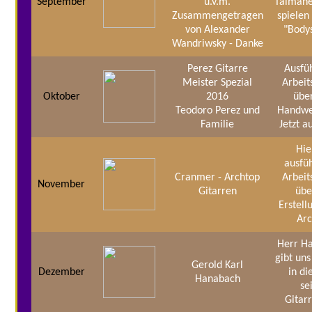
September
u.v.m.
Taimane
Zusammengetragen
spielen
von Alexander
"Body
Wandriwsky - Danke
Perez Gitarre
Ausfü
Meister Spezial
Arbeit
Oktober
2016
übe
Teodoro Perez und
Handwe
Familie
Jetzt 
Hie
ausfü
Cranmer - Archtop
Arbeit
November
Gitarren
übe
Erstell
Arc
Herr H
gibt uns
Gerold Karl
Dezember
in di
Hanabach
se
Gitar