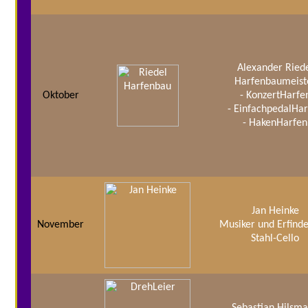
Alexander Ried
Harfenbaumeist
Oktober
- KonzertHarfe
- EinfachpedalHa
- HakenHarfen
Jan Heinke
November
Musiker und Erfinde
Stahl-Cello
Sebastian Hilsm