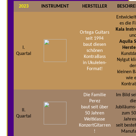
2023
INSTRUMENT
HERSTELLER
BESCHRE
Entwickel
es die 
Kala Inst
Ortega Guitars
un
seit 1994
Aquila 
baut diesen
I.
Herste
schönen
Quartal
Kunstd
KontraBass
Nylgut kli
in Ukulelen-
de
Format!
kleinen 
wie 
Kontra
Die Familie
Im Bild s
Perez
di
baut seit über
Jubiläums
II.
50 Jahren
zum 50
Quartal
Weltklasse
Jahre
KonzertGitarren
seit best
!
Manufa