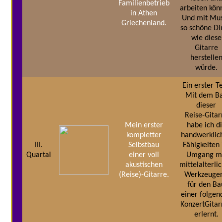
Familienbetrieb
arbeiten kön
in Athen
Und mit Mu
Griechenland.
so schöne Di
wie diese
Gitarre
herstelle
würde.
Ein erster Te
Mit dem B
dieser
Reise-Gitar
Mein erster
habe ich d
kompletter
handwerklic
III.
Selbstbau
Fähigkeiten
Quartal
einer voll
Umgang m
akustischen
mittelalterli
(Reise)-Gitarre.
Werkzeugen
für den Ba
einer folgen
KonzertGitar
erlernt.