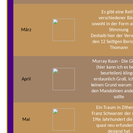
Es gibt eine Rei
verschiedener Bä
sowohl in der Form a
März
Stimmung
Deshalb hier der Verw
den 12 Seitigen Beri
Thomann
Murray Kuun - Die G
(hier kann ich es b
beurteilen) klin
April
erstaunlich Groß, ic
keinen Grund warum 
den Mandolinen ande
sollte
Ein Traum in Zithe
Franz Schwarzer der
Mai
19te Jahrhundert die
quasi neu erfunde
designd hat