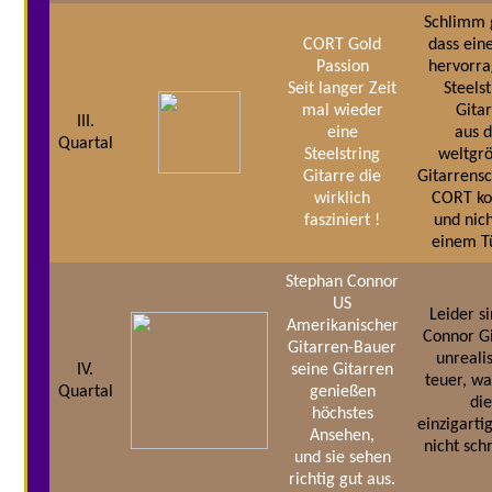
Schlimm 
CORT Gold
dass ein
Passion
hervorr
Seit langer Zeit
Steelst
mal wieder
Gita
III.
eine
aus 
Quartal
Steelstring
weltgr
Gitarre die
Gitarrens
wirklich
CORT k
fasziniert !
und nic
einem Tü
Stephan Connor
US
Leider si
Amerikanischer
Connor G
Gitarren-Bauer
unrealis
IV.
seine Gitarren
teuer, w
Quartal
genießen
di
höchstes
einzigarti
Ansehen,
nicht sch
und sie sehen
richtig gut aus.