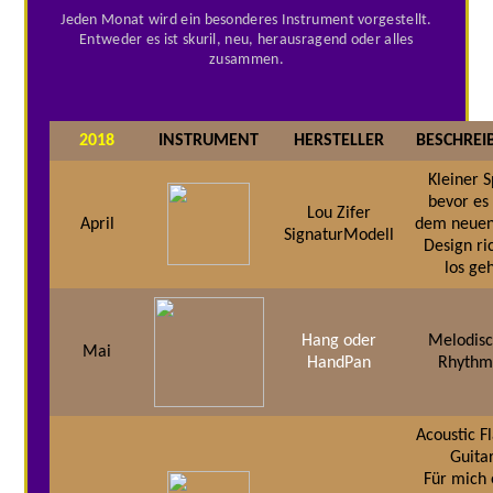
Jeden Monat wird ein besonderes Instrument vorgestellt.
Entweder es ist skuril, neu, herausragend oder alles
zusammen.
2018
INSTRUMENT
HERSTELLER
BESCHREI
Kleiner 
bevor es
Lou Zifer
April
dem neue
SignaturModell
Design ri
los ge
Hang oder
Melodis
Mai
HandPan
Rhythm
Acoustic F
Guita
Für mich 