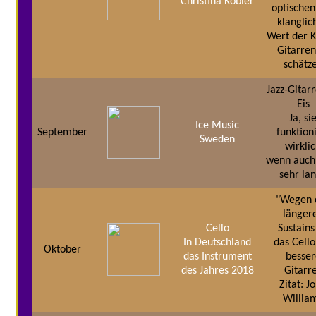
Christina Kobler
optischen
klanglic
Wert der K
Gitarren
schätz
Jazz-Gitar
Eis
Ja, si
Ice Music
September
funktion
Sweden
wirkli
wenn auch 
sehr la
"Wegen 
länger
Cello
Sustains 
In Deutschland
das Cello
Oktober
das Instrument
besser
des Jahres 2018
Gitarr
Zitat: J
Willia