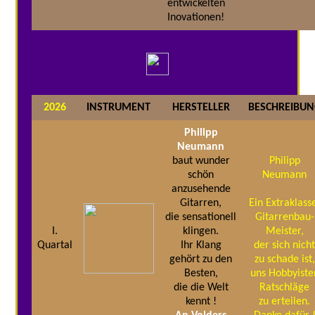
entwickelten
Inovationen!
2026
INSTRUMENT
HERSTELLER
BESCHREIBU
Philipp
Neumann
baut wunder
Philipp
schön
Neumann
anzusehende
Gitarren,
Ein Extraklass
die sensationell
Gitarrenbau-
I.
klingen.
Meister,
Quartal
Ihr Klang
der sich nich
gehört zu den
zu schade ist,
Besten,
uns Hobbyiste
die die Welt
Ratschläge
kennt !
zu erteilen.