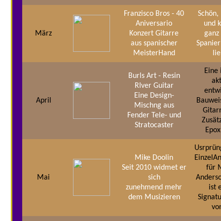
Franzisco Bros - 40
Schön, 
Aniversario
und k
März
Konzert Gitarre
ganz 
aus spanischer
Spanier
MeisterHand
li
Eine
Burls Art - Resin
ak
RIver Guitar
entw
Eine Design-
April
Bauweis
Mischng aus
Gitar
Fender Tele- und
Zusät
Stratocaster
Epox
Usrprün
Mike Doolin
EinzelA
Seit 2010 widmet er
für 
Mai
sich
Anderso
zunehmend mehr
ist 
dem Musizieren
Signat
vo