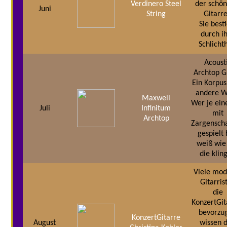
Verdinero Steel
der schön
Juni
String
Gitarr
Sie best
durch i
Schlicht
Acoust
Archtop G
Ein Korpus
andere 
Maxwell
Wer je ein
Juli
Infinitum
mit
Archtop
Zargenscha
gespielt 
weiß wie
die klin
Viele mo
Gitarris
die
KonzertGit
bevorzu
KonzertGitarre
August
wissen 