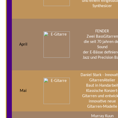
und einem eingebau
Synthesicer
FENDER
Zwei BassGitarren
die seit 70 jahren d
April
Sound
der E-Bässe definie
Jazz und Precision B
Daniel Stark - Innovat
GitarrenAtelier
Baut in Handarbei
Mai
Klassische Konzert
Gitarren und entwick
innovative neue
Gitarren-Modelle
Murray Kuun