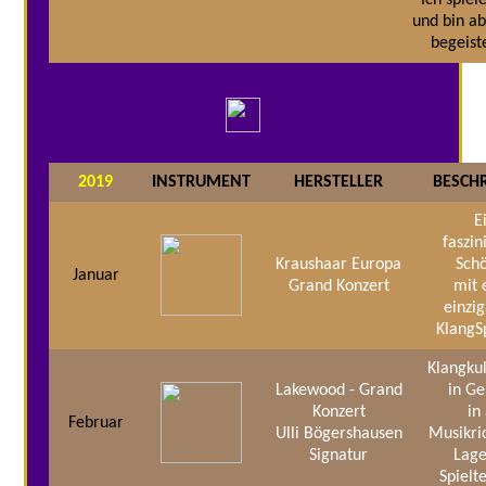
und bin ab
begeist
2019
INSTRUMENT
HERSTELLER
BESCH
E
faszi
Kraushaar Europa
Schö
Januar
Grand Konzert
mit 
einzi
KlangS
Klangku
Lakewood - Grand
in G
Konzert
in
Februar
Ulli Bögershausen
Musikri
Signatur
Lage
Spielt