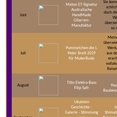
Sie kom
Maton ET-Signatur
schlic
Australische
doch di
Juni
HandMade
We
Gitarren-
überze
Manufaktur
so 
Meine
überwie
Pummelchen die I.
Werk
Juli
Peter Breit 2019
aus d
für MukerBude
erar
vollak
Reise
Titio Elektro-Bass
August
You
Filip Safr
Baubesc
Ukulelen
Geschichte -
J
Galerie - Stimmung
Shimab