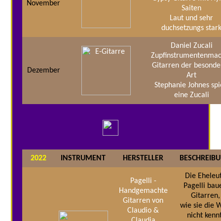
November
Saiten
Laut und sehr
duchsetzungs star
Daniel Zucali
Zupfinstrumentenma
Gitarren der besonde
Dezember
Art
Stephanie Johnes spi
eine Zucali
2022
INSTRUMENT
HERSTELLER
BESCHREIB
Die Eheleu
Pagelli -
Pagelli bau
Handgemachte
Gitarren,
Gitarren von
wie sie die 
Claudio &
nicht kennt
Claudia