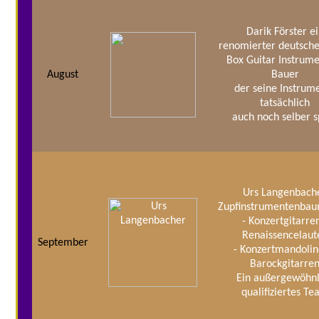
Darik Förster e
renomierter deutsche
Box Guitar Instrum
August
Bauer
der seine Instrum
tatsächlich
auch noch selber s
Urs Langenbach
Zupfinstrumentenbau
- Konzertgitarren
Renaissencelaut
September
- Konzertmandolin
Barockgitarre
Ein außergewöhnl
qualifiziertes T