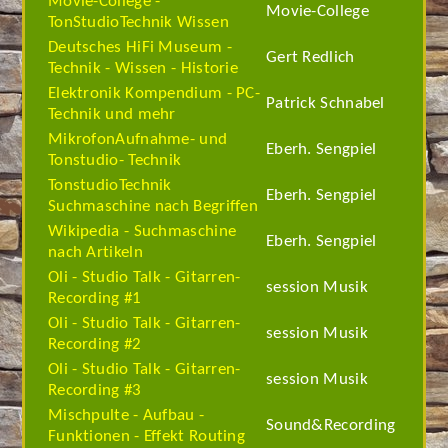
Movie-College -
Movie-College
TonStudioTechnik Wissen
Deutsches HiFi Museum -
Gert Redlich
Technik - Wissen - Historie
Elektronik Kompendium - PC-
Patrick Schnabel
Technik und mehr
MikrofonAufnahme- und
Eberh. Sengpiel
Tonstudio- Technik
TonstudioTechnik
Eberh. Sengpiel
Suchmaschine nach Begriffen
Wikipedia - Suchmaschine
Eberh. Sengpiel
nach Artikeln
Oli - Studio Talk - Gitarren-
session Musik
Recording #1
Oli - Studio Talk - Gitarren-
session Musik
Recording #2
Oli - Studio Talk - Gitarren-
session Musik
Recording #3
Mischpulte - Aufbau -
Sound&Recording
Funktionen - Effekt Routing