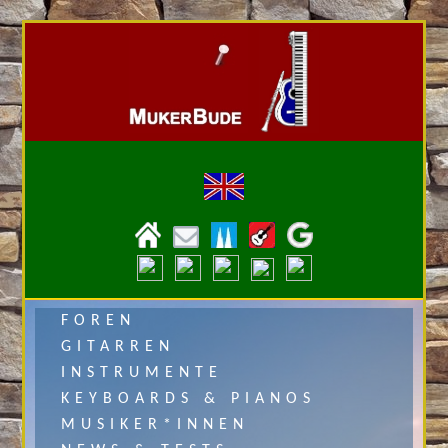
FOREN
GITARREN
INSTRUMENTE
KEYBOARDS & PIANOS
MUSIKER*INNEN