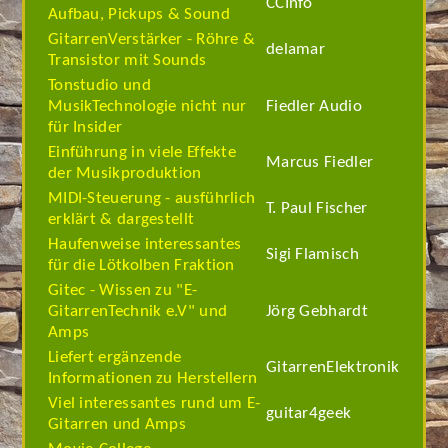
CCInfo
Aufbau, Pickups & Sound
GitarrenVerstärker - Röhre &
delamar
Transistor mit Sounds
Tonstudio und
MusikTechnologie nicht nur
Fiedler Audio
für Insider
Einführung in viele Effekte
Marcus Fiedler
der Musikproduktion
MIDI-Steuerung - ausführlich
T. Paul Fischer
erklärt & dargestellt
Haufenweise interessantes
Sigi Flamisch
für die Lötkolben Fraktion
Gitec - Wissen zu "E-
GitarrenTechnik e.V" und
Jörg Gebhardt
Amps
Liefert ergänzende
GitarrenElektronik
Informationen zu Herstellern
Viel interessantes rund um E-
guitar4geek
Gitarren und Amps