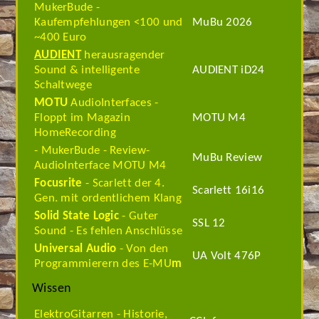
MukerBude -
Kaufempfehlungen <100 und
MuBu 2026
~400 Euro
AUDIENT
herausragender
Sound & intelligente
AUDIENT iD24
Schaltwege
MOTU
AudioInterfaces -
Floppt im Magazin
MOTU M4
HomeRecording
- MukerBude - Review-
MuBu Review
AudioInterface MOTU M4
Focusrite
- Scarlett der 4.
Scarlett 16i16
Gen. mit ordentlichem Klang
Solid State Logic
- Guter
SSL 12
Sound - Es fehlen Anschlüsse
Universal Audio
- Von den
UA Volt 476P
Programmierern des E-MU
m
Wissen
ElektroGitarren - Historie,