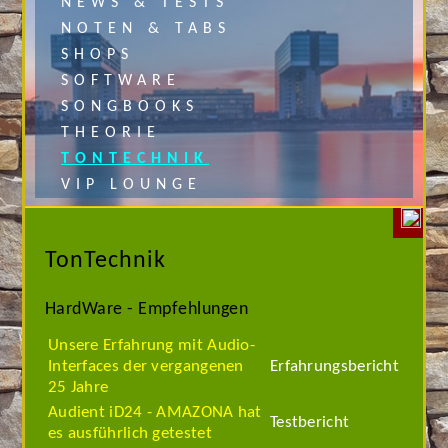
NEWS & TESTS
NOTEN & TABS
SHOPS
SOFTWARE
SONGBOOKS
THEORIE
TONTECHNIK
VIP LOUNGE
TonTechnik
HardWare - Empfehlungen
Unsere Erfahrung mit Audio-
Interfaces der vergangenen
Erfahrungsbericht
25 Jahre
Audient iD24 - AMAZONA hat
Testbericht
es ausführlich getestet